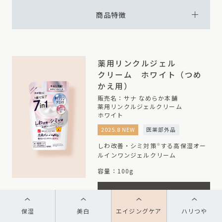
商品特徴
薬用リンクルジェル
クリーム ホワイト（つめ
かえ用）
販売名：サナ なめらか本舗
薬用リンクルジェルクリーム
ホワイト
2025.8 NEW
医薬部外品
しわ改善・シミ対策
する高保湿オー
※
ルインワンジェルクリーム
容量：100g
ONLINE SHOP
保湿
美白
エイジングケア
ハリつや
※メラニンの生成を抑え、シミ・そばかすを防ぐ