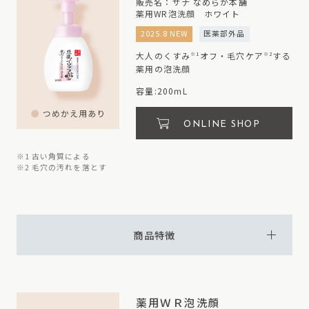
販売名：サナ なめらか本舗
薬用WR泡洗顔 ホワイト
2025.8 NEW
医薬部外品
大人のくすみ
オフ・毛穴ケア
する
※1
※2
薬用の泡洗顔
容量:200ｍL
ONLINE SHOP
※1 古い角質による
※2 毛穴の汚れを落とす
商品特徴
薬用ＷＲ泡洗顔