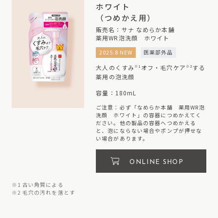
ホワイト
（つめかえ用）
販売名：サナ なめらか本舗
薬用WR泡洗顔 ホワイト
2025.8 NEW
医薬部外品
大人のくすみ
オフ・毛穴ケア
する
※1
※2
薬用の泡洗顔
容量：180mL
ご注意：必ず「なめらか本舗 薬用WR泡
洗顔 ホワイト」の容器につめかえてく
ださい。他の製品の容器へつめかえる
と、泡にならない場合やポンプが押せな
い場合があります。
ONLINE SHOP
※1 古い角質による
※2 毛穴の汚れを落とす