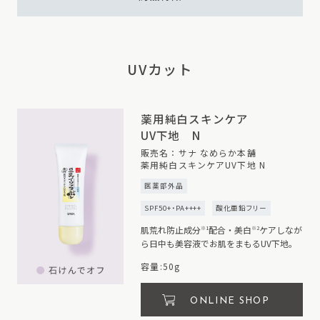
UVカット
薬用純白スキンケア
UV下地 N
販売名：サナ なめらか本舗
薬用純白スキンケアUV下地 N
医薬部外品
SPF50+・PA++++
酸化亜鉛フリー
肌荒れ防止成分
配合・美白
ケアしなが
※1
※2
ら日中も美容液でお肌をまもるUV下地。
容量:50g
ONLINE SHOP