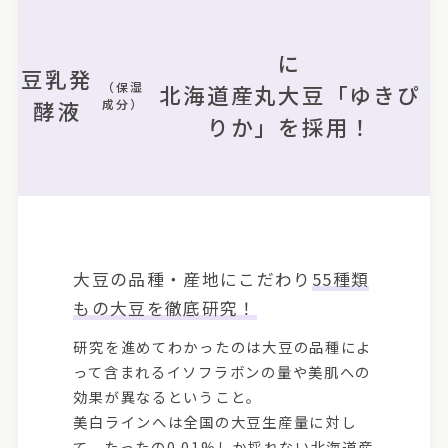
に
豆乳発
（保湿
北海道産丸大豆「ゆきぴ
酵液
成分）
りか」を採用！
大豆の品種・産地にこだわり
55種類
もの大豆を徹底研究！
研究を進めてわかったのは大豆の品種によ
って含まれるイソフラボンの量や美肌への
効果が異なるということ。
美白ラインへは全国の大豆生産量に対し
て、たったの0.01%しか採れない北海道産