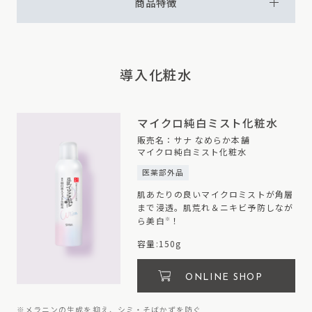
商品特徴
導入化粧水
マイクロ純白ミスト化粧水
販売名：サナ なめらか本舗
マイクロ純白ミスト化粧水
医薬部外品
肌あたりの良いマイクロミストが角層
まで浸透。肌荒れ＆ニキビ予防しなが
ら美白
！
※
容量:150g
ONLINE SHOP
※メラニンの生成を抑え、シミ・そばかずを防ぐ