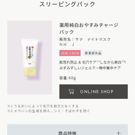
スリーピングパック
薬用純白おやすみチャージ
パック
販売名：サナ ナイトマスク
ＮＨ Ｊ
2026.2 NEW
医薬部外品
肌荒れ防止 & 毛穴ケア
しながら美白
!
※1
※2
みずみずしいジェルで一晩中集中ケア
容量:60g
ONLINE SHOP
※1 うるおいによって毛穴を目立たなくする
※2 メラニンの生成を抑え、シミ・そばかすを防ぐ
商品特徴