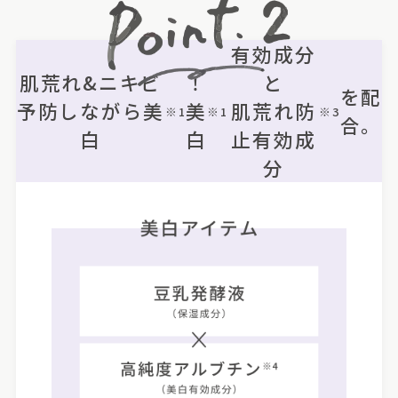
有効成分
肌荒れ&ニキビ
！
と
を配
予防しながら美
美
肌荒れ防
※1
※1
※3
合。
白
白
止有効成
分