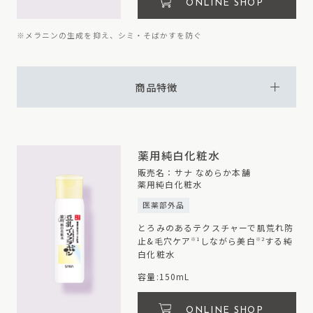
ONLINE SHOP
※メラニンの生成を抑え、シミ・そばかすを防ぐ
商品特徴
薬用純白化粧水
販売名：サナ なめらか本舗
薬用純白化粧水
医薬部外品
とろみのあるテクスチャーで肌荒れ防
止&毛穴ケア
しながら美白
する純
※1
※2
白化粧水
容量:150mL
ONLINE SHOP